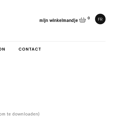
0
FR
mijn winkelmandje
ON
CONTACT
 om te downloaden)