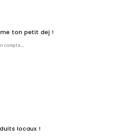
me ton petit dej !
 en compte…
uits locaux !