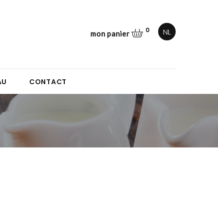
0
NL
mon panier
AU
CONTACT