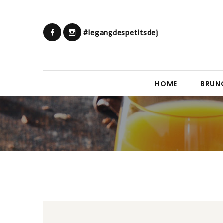
#legangdespetitsdej
HOME
BRUN